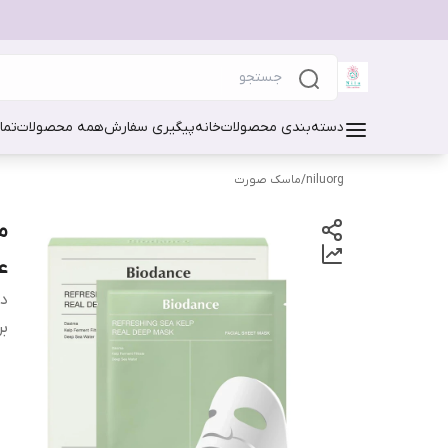
دسته‌بندی محصولات
خانه
پیگیری سفارش
همه محصولات
تما
niluorg
/
ماسک صورت
عد
دس
بر