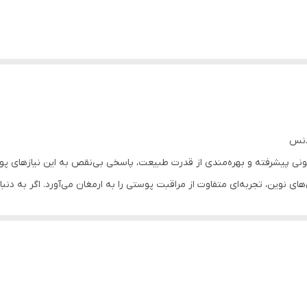
دنس
یونی پیشرفته و بهره‌مندی از قدرت طبیعت، پاسخی بی‌نقص به این نیازهای 
های نوین، تجربه‌ای متفاوت از مراقبت پوستی را به ارمغان می‌آورد. اگر به د
نتخابی ایده‌آل است.
ولاسیون شناخته می‌شود، ماده‌ای است که طبیعت آن را برای مراقبت از پوست 
ن‌ها و فوکوئیدان است. فوکوئیدان، ترکیبی طبیعی با خواص ضدالتهابی، به پوست
و التهابات را کاهش دهد. ماسک صورت ورقه‌ای تسکین‌دهنده جلبک دریایی با