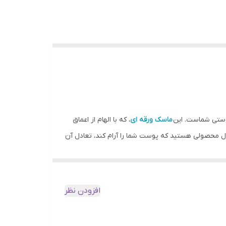
پوستی شماست. این
ماسک ورقه ای
، که با الهام از اعماق
نبال محصولی هستید که پوست شما را آرام کند، تعادل آن
به کمال آفریده است. این ماده ارزشمند، که به “سیکای
افزودن نظر
 کمک می‌کند تا در برابر محرک‌های خارجی مقاومت کند
یودنس با بهره‌گیری از ۱۰ درصد فیلترات تخمیر جلبک، قدرتی پنج برابر بیشتر از سیکا (سنتلا آسیاتیکا) ارائه