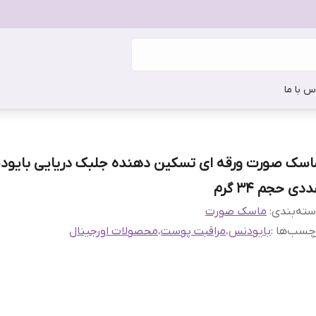
س با ما
دی حجم 34 گرم
ته‌بندی
:
ماسک صورت
چسب‌ها :
بایودنس
،
مراقبت پوست
،
محصولات اورجینال