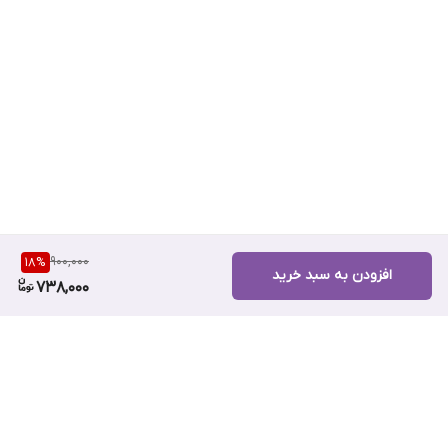
900,000
18
%
افزودن به سبد خرید
738,000