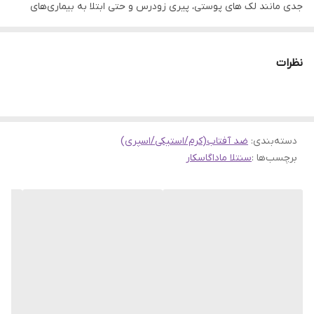
جدی مانند لک های پوستی، پیری زودرس و‌ حتی ابتلا به بیماری‌های
خطرناک مانند سرطان پوست نیز بنمایند. بنابراین به کاربردن ضد آفتاب
در تمامی فصل های سال، لازم و ضروری است.
نظرات
ضد آفتاب استیکی ماداگاسکار سنتلا هیالو سیکا اسکین 1004، یکی از
محصولات مناسب و تاثیرگذار در زمینه مراقبت از پوست است که به
دلیل ترکیبات خاص و فرمولاسیون منحصر به فرد خود، توانسته به
دسته‌بندی
:
ضد آفتاب(کرم/استیکی/اسپری)
سرعت طرفدار و محبوبیت زیادی پیدا کند. این ضد آفتاب با خصوصیاتی
برچسب‌ها :
سنتلا ماداگاسکار
که دارد، نیازهای مختلف پوستتان را تامین کرده و از پوستتان در برابر
تمامی آسیب‌های ناشی از اشعه‌های مضر خورشید، مراقبت می‌کند.
ویژگی‌ ضد آفتاب استیکی ماداگاسکار سنتلا هیالو سیکا اسکین 1004
ضد افتاب نرم کننده و مرطوب کننده
غنی شده با هیالورونیک اسید و سرشار از عصاره سیکا
آبرسان و هیدراته نگه داشتن پوست
ممانعت از هدر رفتن رطوبت طبیعی پوست