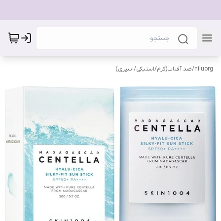
niluorg
/
ضد آفتاب(کرم/استیکی/اسپری)