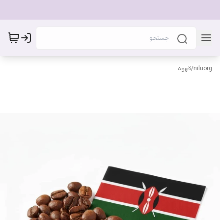
niluorg
/
قهوه