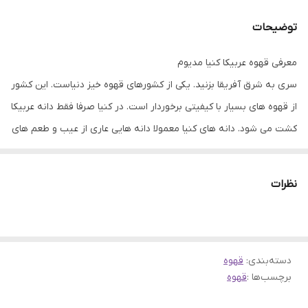
توضیحات
معرفی قهوه عربیکا کنیا مدیوم
سری به شرق آفریقا بزنید. یکی از کشورهای قهوه خیز دنیاست. این کشور
از قهوه های بسیار با کیفیتی برخوردار است. در کنیا صرفا فقط دانه عربیکا
کشت می شود. دانه های کنیا معمولا دانه هایی عاری از عیب و طعم های
نامطبوع (طعم نا مطبوع ایجاد شده حین فرآوری) هستند.همانطور که
در تصویر مشاهده میکنید کنیا AA دانه های درشت تر و یکدست تری
نظرات
دارد و این موضوع باعث هماهنگی بیشتر عطر طعم آن می شود. البته
این نکته را فراموش نکنید که کنیاA نیز از کیفیت بسیار بالایی برخوردار
است و نام این محصول بنا به موجودی بازار به کنیاAA یا کنیاA تغییر می
کند.
دسته‌بندی
:
قهوه
برچسب‌ها :
قهوه
ویژگی های حسی ادراکی قهوه کنیا AA
میزان برشت 60%