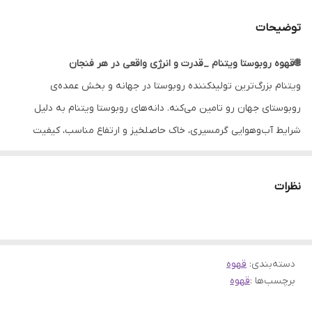
توضیحات
🌐قهوه روبوستا ویتنام _قدرت و انرژی واقعی در هر فنجان
ویتنام بزرگ‌ترین تولیدکننده روبوستا در جهانه و بخش عمده‌ی
روبوستای جهان رو تامین می‌کنه. دانه‌های روبوستا ویتنام به دلیل
شرایط آب‌وهوایی گرمسیری، خاک حاصلخیز و ارتفاع مناسب، کیفیت
پایدار و طعمی قوی دارن. این قهوه برای کسانی که دنبال کافئین بالا،
بادی سنگین و کرمای عالی هستن، گزینه‌ای ایده‌آله. روبوستا ویتنام
نظرات
بیشتر به عنوان پایه‌ی میکس‌های اسپرسو استفاده میشه، چون توانایی
ایجاد کرما و غلظت عالی رو داره.
دسته‌بندی
:
قهوه
برچسب‌ها :
قهوه
✨ ویژگی‌های شاخص روبوستا ویتنام