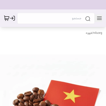
niluorg
/
قهوه