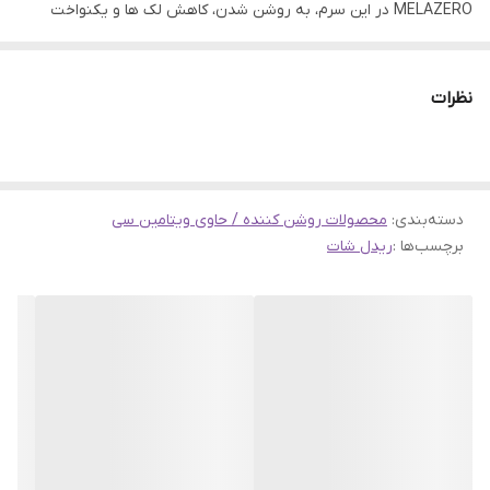
MELAZERO در این سرم، به روشن شدن، کاهش لک‌ ها و یکنواخت
شدن رنگ پوست کمک می‌کنند. عصاره سنتلا آسیاتیکا و اسید
هیالورونیک موجود در
سرم ویتا لایت ریدل شات VT
باعث تسکین،
نظرات
آبرسانی و تقویت سد دفاعی پوست می‌شوند و بافت پوست در اثر
مصرف مداوم نرم، درخشان و یکدست خواهد شد.
نقد و بررسی کامل
دسته‌بندی
:
محصولات روشن کننده / حاوی ویتامین سی
سرم ویتا لایت ریل شات 300 وی تی کازمتیک، مراقبت از پوست با عملکرد
برچسب‌ها :
ریدل شات
روشن کننده
ریدل شات ویتا لایت وی تی 300
یک نوآوری پیشرفته در دنیای مراقبت از
پوست است که ترکیبی از فناوری سیکا ریدل و مراقبت روشن‌ کننده
حاوی ویتامین را ارائه می‌دهد. این فرمول پیشرفته، با تحریک ملایم
پوست، جذب مؤثر مواد مغذی را افزایش داده و به بازسازی و جوان‌
سازی پوست کمک می‌کند. ترکیب خاصی از مواد مؤثر علمی در این
محصول باعث درخشندگی، یکنواختی رنگ پوست، بهبود بافت و کاهش