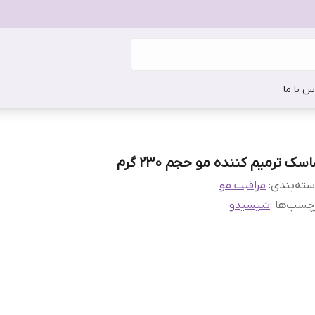
س با ما
سک ترمیم کننده مو حجم 230 گرم
ته‌بندی
:
مراقبت مو
چسب‌ها :
شیسیدو