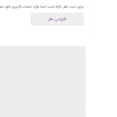
ماسک مو ترمیم کننده fino شیسیدو با فرمولاسیون نوین و پیشرفته تهیه شده که ساقه مو را مرطوب، آبرسانی، مقوی، مغذی و مستحکم می‌کند.
برای ثبت نظر، لازم است ابتدا وارد حساب کاربری خود شو
معرفی برند شیسیدو
Shiseido
افزودن نظر
شیسیدو برندی معروف از تولیدکنندگان محصولات آرایشی
برند شیسیدو در سال 1872 توسط یک داروساز ژاپنی در توکیو ژاپن بنا نهاده شد و به عنوان قدیمی ترین برند آرایشی جهان نیز شناخته می شود.
این برند علاوه بر محصولات آرایشی و مراقبت از پوست،
شیسیدو هم اکنون در بسیاری از کشورها همچون چین، فرانس
ویژگی های اصلی محصول
:
موهای خشک و آسیب دیده را ترمیم می‌کند.
موهای رنگ شده و حرارت دیده را ترمیم می‌کند.
حاوی رویال ژلی برای آبرسانی مو است.
حاوی PCA برای تقویت موها است.
حاوی Lipidure EX برای ترمیم و تغذیه مو است.
موها را مرطوب، آبرسانی، مستحکم، ترمیم و درخشان 
باعث نرمی و لطافت موها موها می‌شود.