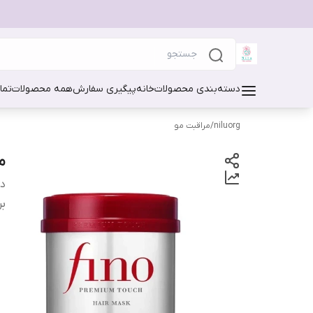
دسته‌بندی محصولات
خانه
پیگیری سفارش
همه محصولات
تما
niluorg
/
مراقبت مو
ما
دس
بر