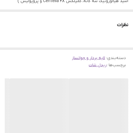
اسید هیالورونیک سه گانه، کمپلکس Centella 4X و پروپولیس )
فرموله شده است که به طور موثر پوست را تسکین ترمیم و مرطوب می
کند.
نظرات
نیاسینامید و آدنوزین موجود در ترکیب به پوست شفافیت و خاصیت
ارتجاعی می بخشد تا ظاهری صاف و حجیم داشته باشد.
حاوی آستاگزانتین ، روغن دانه ماکادمیا و عصاره آلوئه برای مرطوب کردن،
دسته‌بندی
:
لایه بردار و جوانساز
تسکین پوست و افزایش نشاط و انرژی به پوست.
برچسب‌ها :
ریدل شات
در این محصول با استفاده از فناوری ™ VT Cica Reedle، مواد فعال به
نام سیکا ریدل با اندازه‌های ریز مولکولی به اعماق پوست نفوذ می کنند و
با ایجاد زخم های میکروسکوپی باعث ترمیم و احیا پوست میشوند.
به لطف اندازه مولکولی کوچک ، این مواد فعال به عمقی ترین لایه های
پوست نفوذ می کند و جذب و اثربخشی را افزایش می‌دهد ، سلول های
مرده پوست را لایه برداری می کند ، منافذ را کوچک می کند و پوست را
صاف و احیا می‌کند.