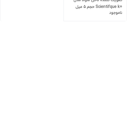
تقویت کننده ناخن ماوالا مدل
+Scientifque k حجم 5 میل
ناموجود