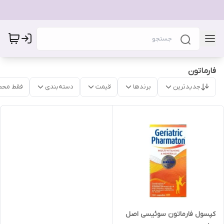
فارماتون
جدیدترین
برندها
قیمت
دسته‌بندی
فقط محص
کپسول فارماتون سوئیسی اصل