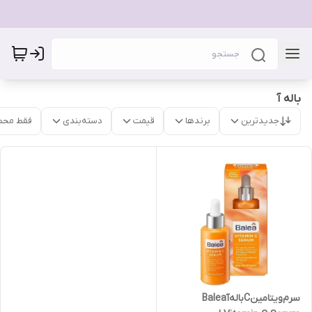
باله آ
جدیدترین
برندها
قیمت
دسته‌بندی
فقط محص
سرم‌ویتامینCباله‌آBalea