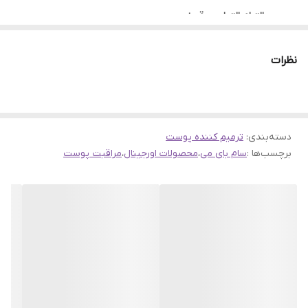
التیام التهاب و قرمزی پوست
تقویت سد دفاعی پوست
نظرات
کاهش جای زخم و جوش
مناسب برای استفاده روزانه
مناسب برای انواع پوست
بهبود ظاهر کلی پوست
دسته‌بندی
:
ترمیم کننده پوست
کاهش حساسیت پوست
برچسب‌ها :
سام بای می
،
محصولات اورجینال
،
مراقبت پوست
حجم محصول: 60 گرم
تاریخ انقضا :۱۲ ماه پس از باز شدن درب محصول
کشور سازنده :کره جنوبی
کارکرد محصول :آبرسان صورت, ترمیم کننده