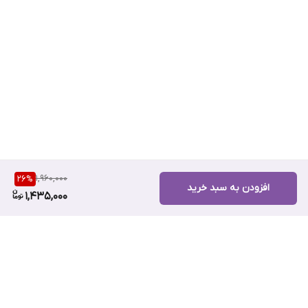
1,960,000
26
%
افزودن به سبد خرید
1,435,000