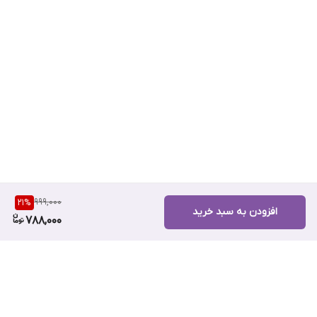
999,000
21
%
افزودن به سبد خرید
788,000