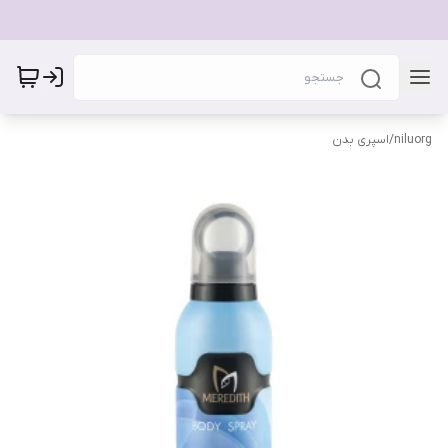
niluorg
/
اسپری بدن