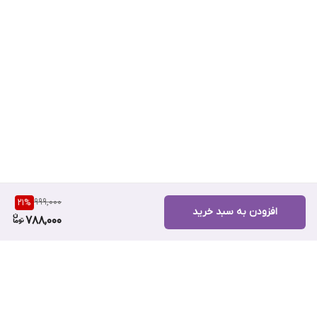
999,000
21
%
افزودن به سبد خرید
788,000