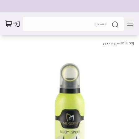
niluorg
/
اسپری بدن