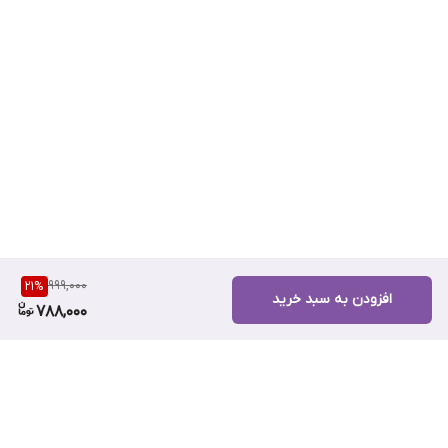
999,000
21
%
افزودن به سبد خرید
788,000