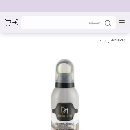
niluorg
/
اسپری بدن