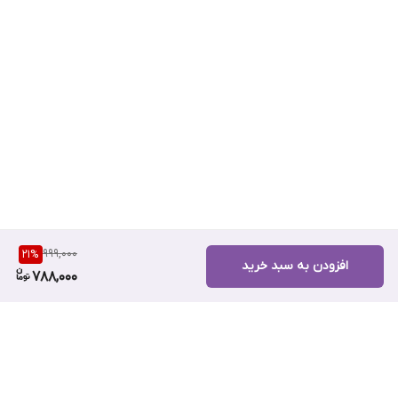
999,000
21
%
افزودن به سبد خرید
788,000