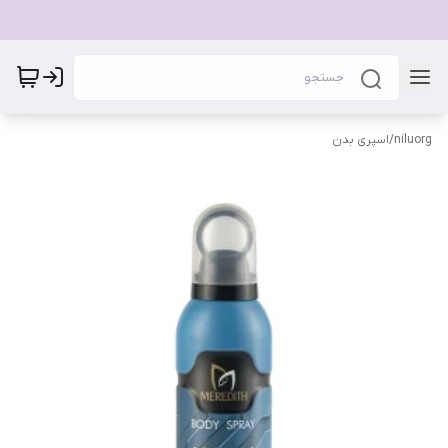
niluorg
/
اسپری بدن