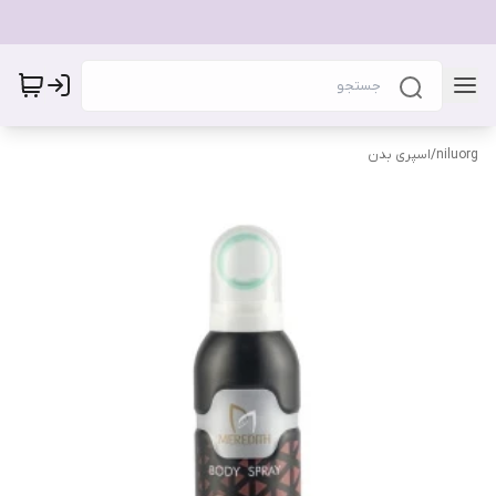
niluorg
/
اسپری بدن