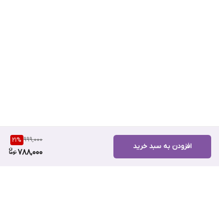
999,000
21
%
افزودن به سبد خرید
788,000