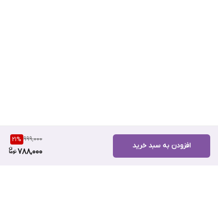
999,000
21
%
افزودن به سبد خرید
788,000