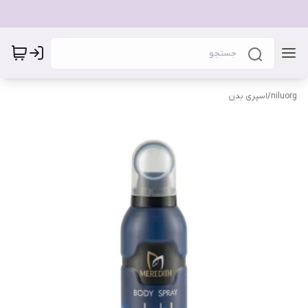
niluorg
/
اسپری بدن