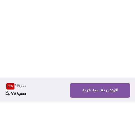
999,000
21
%
افزودن به سبد خرید
788,000