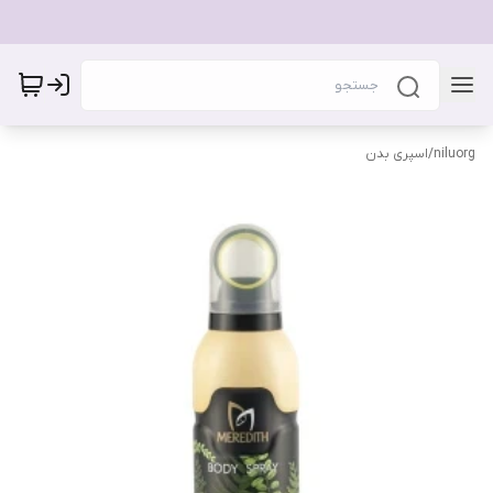
niluorg
/
اسپری بدن