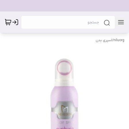
niluorg
/
اسپری بدن