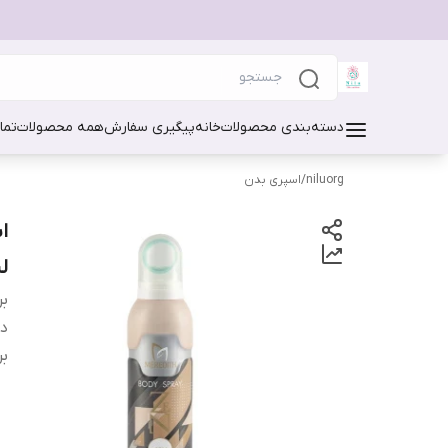
دسته‌بندی محصولات
خانه
پیگیری سفارش
همه محصولات
تما
niluorg
/
اسپری بدن
لی
بر
دس
بر