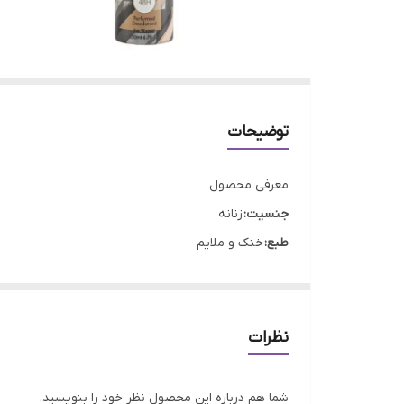
توضیحات
معرفی محصول
جنسیت:
زنانه
طبع:
خنک و ملایم
گروه بویایی:
گل فام
مناسب فصل:
تمام فصل‌ها
رایحه:
مشابه Zen زن
نظرات
حجم:
200 میلی لیتر
برند:
مردیت
شما هم درباره این محصول نظر خود را بنویسید.