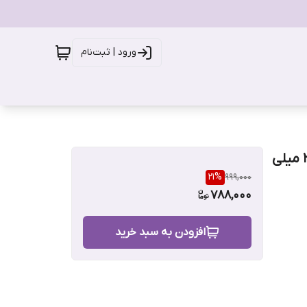
ورود | ثبت‌نام
اسپری خوشبو کننده بدن زنانه مردیت مدل Zen حجم 200 میلی
21
%
999,000
788,000
افزودن به سبد خرید