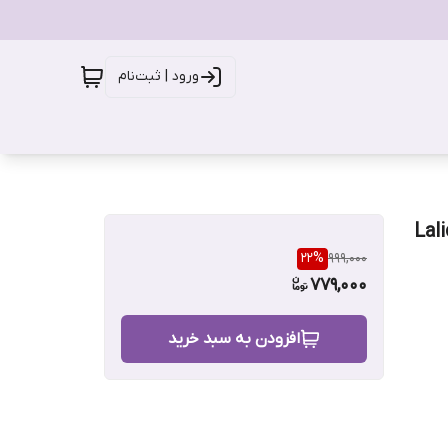
ورود | ثبت‌نام
Laliqoe Lamu
22
%
999,000
779,000
افزودن به سبد خرید