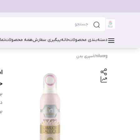
دسته‌بندی محصولات
خانه
پیگیری سفارش
همه محصولات
تما
niluorg
/
اسپری بدن
حجم 
بر
دس
بر