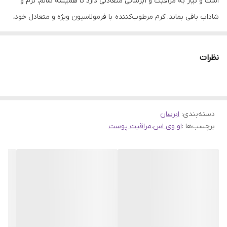
است و نیاز به مراقبت و آبرسانی متعادلی دارد تا همیشه سالم، نرم و
شاداب باقی بماند. کرم مرطوب‌کننده با فرمولاسیون ویژه و متعادل خود،
به تأمین رطوبت مورد نیاز پوست معمولی کمک کرده و آن را در بهترین
حالت طبیعی نگه می‌دارد.
نظرات
ویژگی‌های کرم مرطوب‌کننده او وی اس برای پوست معمولی
بررسی بیشتر محصول:
آبرسانی مناسب و حفظ رطوبت طبیعی پوست
دسته‌بندی
:
ابرسان
فرمولاسیون سبک و جذب سریع بدون ایجاد حس چربی
برچسب‌ها :
او وی اس
،
مراقبت پوست
مناسب برای استفاده روزانه، حتی زیر آرایش
حفظ تعادل چربی و رطوبت پوست
افزایش نرمی و لطافت پوست
محافظت در برابر عوامل محیطی و خشکی
ایجاد حس طراوت و شادابی در طول روز