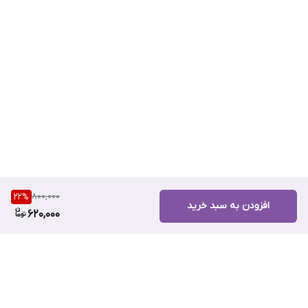
800,000
22
%
افزودن به سبد خرید
620,000