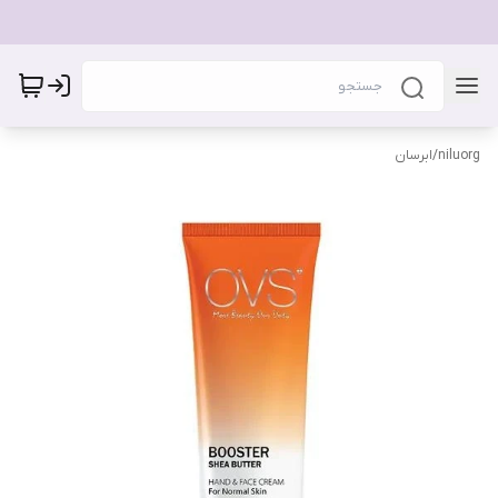
niluorg
/
ابرسان