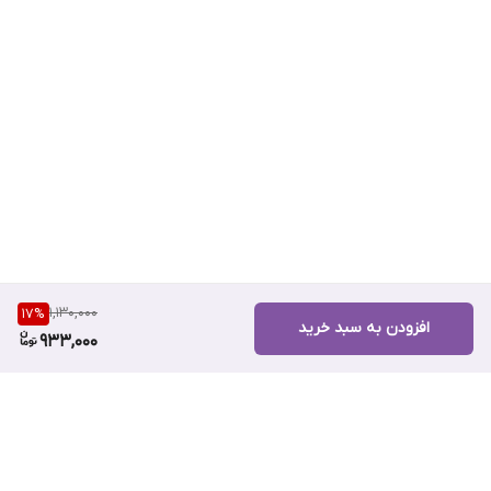
1,130,000
17
%
افزودن به سبد خرید
933,000