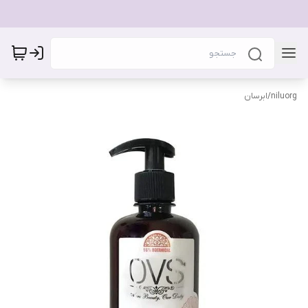
niluorg
/
ابرسان