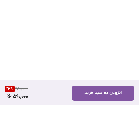
780,000
24
%
افزودن به سبد خرید
590,000