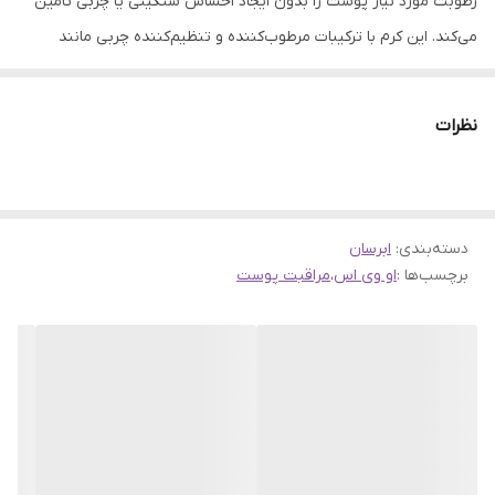
رطوبت مورد نیاز پوست را بدون ایجاد احساس سنگینی یا چربی تامین
می‌کند. این کرم با ترکیبات مرطوب‌کننده و تنظیم‌کننده چربی مانند
گلیسرین و اسید هیالورونیک به عمق پوست نفوذ کرده و رطوبت را حفظ
خواهد کرد. کرم آبرسان ovs برای پوست چرب همچنین با کنترل ترشح
نظرات
چربی در پوست‌های چرب، از ایجاد براقی غیرضروری و منافذ مسدود
جلوگیری می‌کند. استفاده مداوم از این کرم باعث نرم و مات شدن پوست،
کاهش جوش‌های ناشی از چربی اضافی و حفظ تعادل رطوبت در
دسته‌بندی
:
ابرسان
پوست‌های چرب می‌شود. قیمت کرم آبرسان ovs برای پوست چرب در
برچسب‌ها :
او وی اس
،
مراقبت پوست
همین صفحه از سایت روژا‌شاپ درج شده است تا امکان مقایسه با سایر
محصولات وجود داشته باشد.
ترکیبات مؤثر کرم آبرسان ovs برای پوست چرب
فرمولاسیون کرم آبرسان OVS برای پوست چرب:
گلیسرین: مرطوب‌کننده قوی که رطوبت را در پوست حفظ می‌کند.
اسید هیالورونیک: آبرسان عمیق و کمک به حفظ رطوبت پوست.