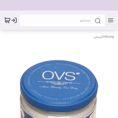
niluorg
/
ابرسان