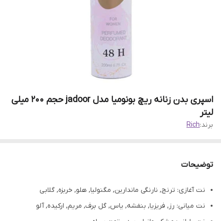
اسپری بدن زنانه ریچ بونومیا مدل jadoor حجم 200 میلی
لیتر
برند:
Rich
توضیحات
نت آغازی: ترنج, نارنگی ماندارین, مگنولیا, هلو, خربزه, گلابی
نت میانی: رز, فریزیا, بنفشه, یاس, گل برف, مریم, ارکیده, آلو