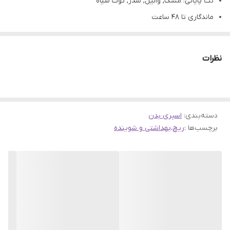
نت پایانی: مشک, وانیل, سدر, توت سیاه
ماندگاری تا ۴۸ ساعت
خوشبو کننده عالی
عدم بروز حساسیت
نظرات
طبع: خنک و شیرین
مشابه ادکلن جادور دیور
حجم: 200 ميل
دسته‌بندی
:
اسپری بدن
برچسب‌ها :
ریچ
،
بهداشتی و شوینده