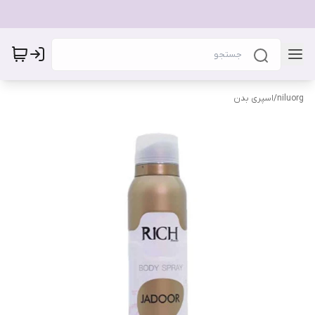
niluorg
/
اسپری بدن