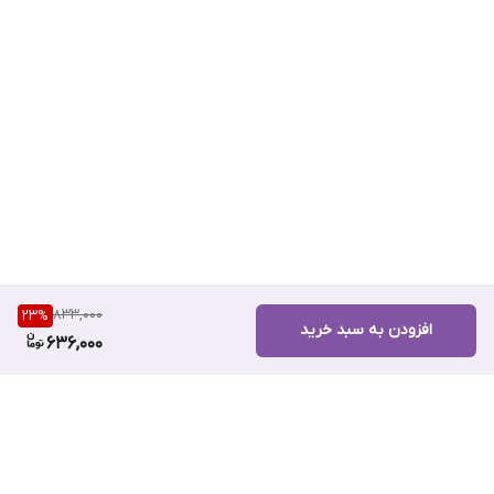
833,000
23
%
افزودن به سبد خرید
636,000