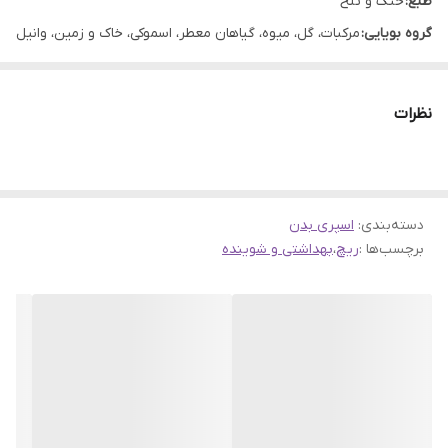
طبع:
خنک و تلخ
گروه بویایی:
مرکبات، گل، میوه، گیاهان معطر، اسموکی، خاک و زمین، وانیل
و چوب
مناسب فصل:
بهار و تابستان
نظرات
حجم:
200 میلی لیتر
برند:
ریچ بونومیا
مبدا برند:
ایران
دسته‌بندی
کشور سازنده:
:
ایران
اسپری بدن
برچسب‌ها :
ریچ
،
بهداشتی و شوینده
ماندگاری:
زیاد
پراکندگی:
زیاد