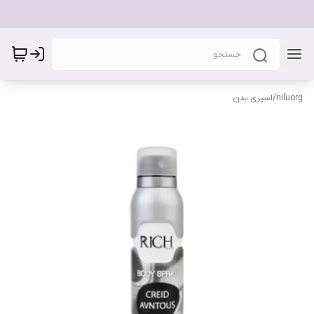
niluorg
/
اسپری بدن