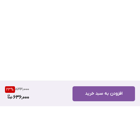
833,000
23
%
افزودن به سبد خرید
636,000