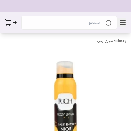
niluorg
/
اسپری بدن