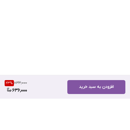
833,000
23
%
افزودن به سبد خرید
636,000