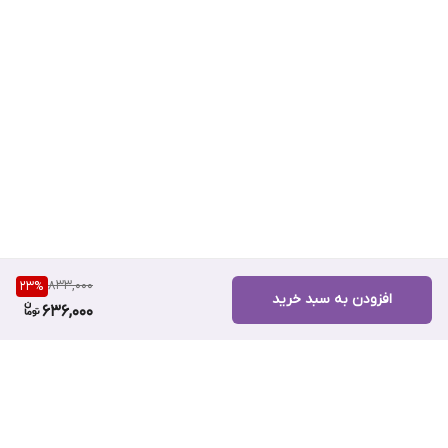
833,000
23
%
افزودن به سبد خرید
636,000