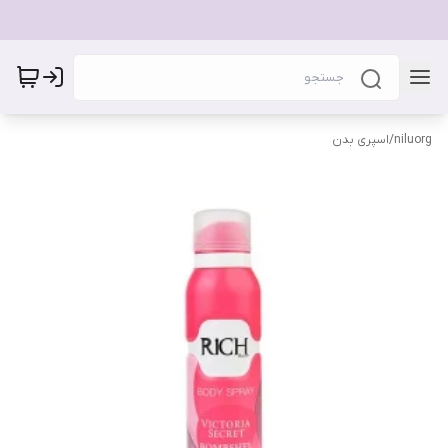
niluorg
/
اسپری بدن