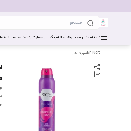
دسته‌بندی محصولات
خانه
پیگیری سفارش
همه محصولات
تما
niluorg
/
اسپری بدن
م
بر
دس
بر