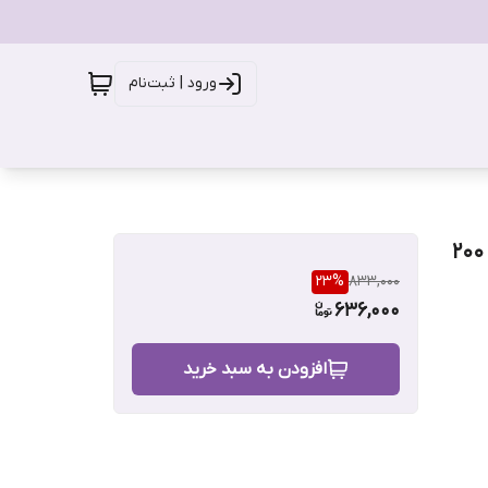
ورود | ثبت‌نام
اسپری بدن زنانه ریچ بونومیا مدل Mednight Roze حجم 200
23
%
833,000
636,000
افزودن به سبد خرید