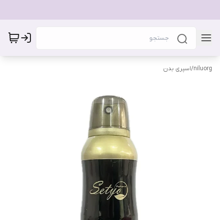
niluorg
/
اسپری بدن