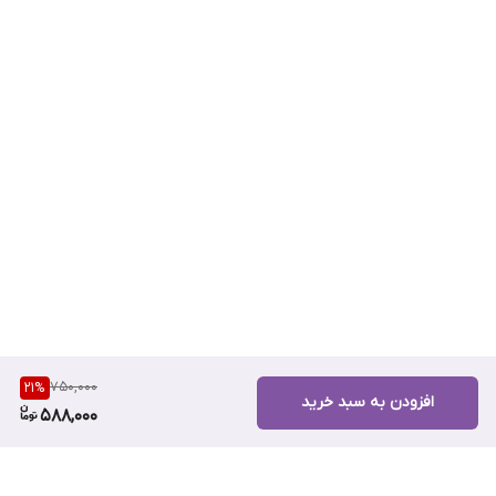
750,000
21
%
افزودن به سبد خرید
588,000