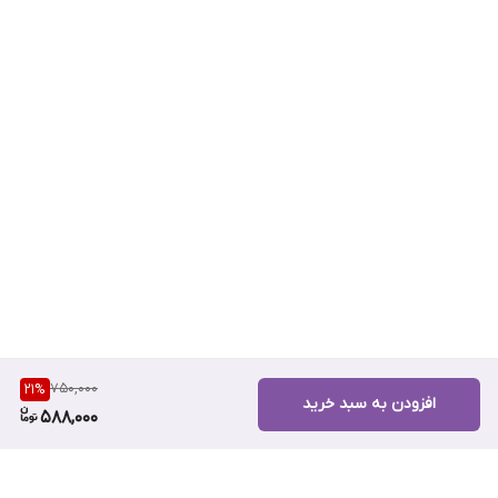
750,000
21
%
افزودن به سبد خرید
588,000