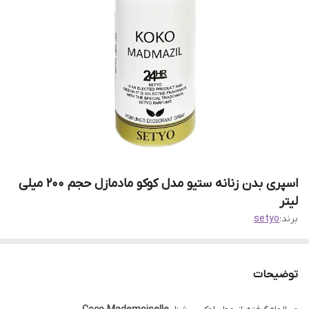
اسپری بدن زنانه ستیو مدل کوکو مادمازل حجم 200 میلی
لیتر
برند:
setyo
توضیحات