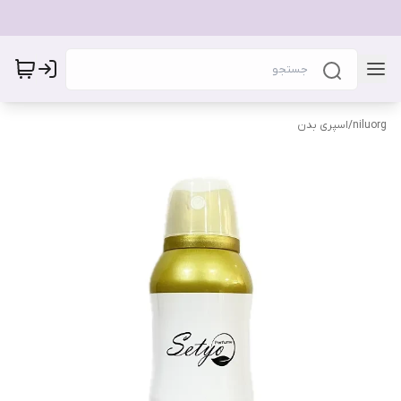
niluorg
/
اسپری بدن