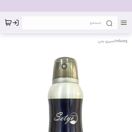
niluorg
/
اسپری بدن