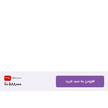
750,000
21
%
افزودن به سبد خرید
588,000