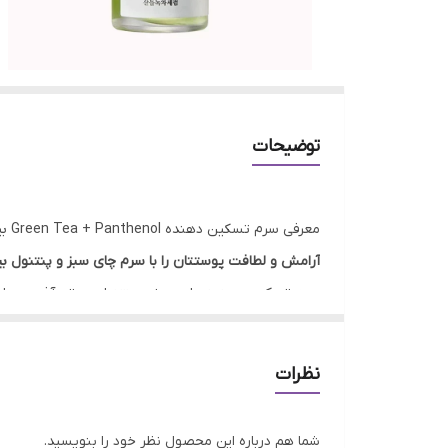
توضیحات
معرفی سرم تسکین دهنده Green Tea + Panthenol بیوتی او جوسان
آرامش و لطافت پوستتان را با سرم چای سبز و پنتنول بی
سرم تسکین دهنده چای سبز و پنتنول بیوتی آف جوسان،
آبرسانی عمیق و تقویت سد دفاعی پوست، به شما در داش
کره ای Beauty Of Joseon را از دست ندهید.
نظرات
سرم تسکین دهنده چای سبز و پنتنول بیوتی آف جوسا
افراد دارای پوست های ملتهب، حساس و مستعد قر
شما هم درباره این محصول نظر خود را بنویسید.