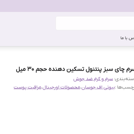
س با ما
رم چای سبز پنتنول تسکین دهنده حجم 30 میل
ته‌بندی
:
سرم و کرم ضد جوش
چسب‌ها :
بیوتی اف جوسان
،
محصولات اورجینال
،
مراقبت پوست