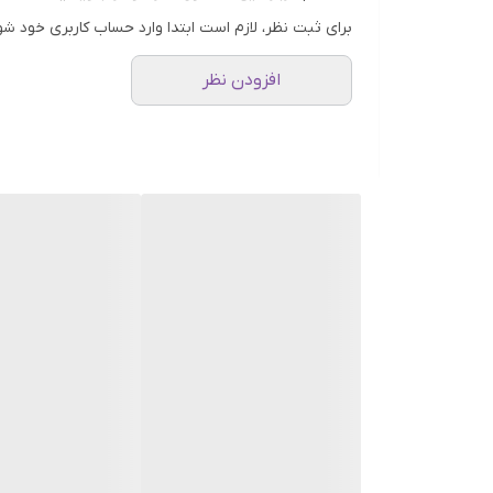
کسانی که به دنبال التیام و تسکین التهابات پوستی
برای ثبت نظر، لازم است ابتدا وارد حساب کاربری خود شو
افراد خواهان آبرسانی عمیق و تقویت سد دفاعی پو
با نخریدن سرم چای سبز و پنتنول بیوتی آف جوسان چه
افزودن نظر
تداوم التهابات و قرمزی پوست
خشکی و کم آبی پوست
ضعف سد دفاعی پوست و افزایش آسیب پذیری در برا
کاربردهای اصلی سرم تسکین دهنده چای سبز و پنتنول 
تسکین التهابات و قرمزی پوست
آبرسانی عمیق و حفظ رطوبت پوست
تقویت سد دفاعی پوست
کاهش التهابات ناشی از آفتاب سوختگی
مناسب برای استفاده بعد از لیزر و میکرودرم ابریژ