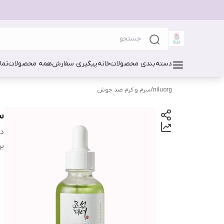
دسته‌بندی محصولات
خانه
پیگیری سفارش
همه محصولات
تما
niluorg
/
سرم و کرم ضد جوش
س
دس
بر