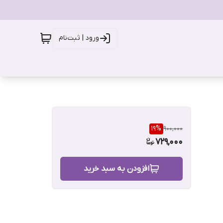
ورود | ثبت‌نام
19
%
900,000
729,000
افزودن به سبد خرید