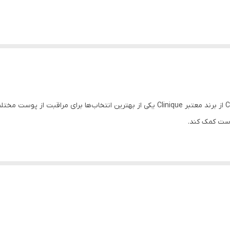
فوم شستشوی صورت کلینیک Clinique All About Clean از برند معتبر Clinique یکی از بهترین 
وست کمک کند.