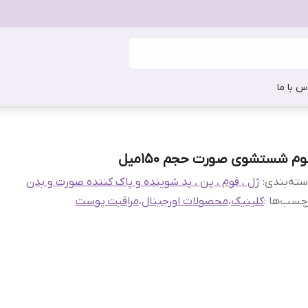
س با ما
وم‌ شستشوی‌ صورت حجم 150میل
ته‌بندی
:
ژل ، فوم ، پن ، پد شوینده و پاک کننده صورت و بدن
چسب‌ها :
کلینیک
،
محصولات اورجینال
،
مراقبت پوست