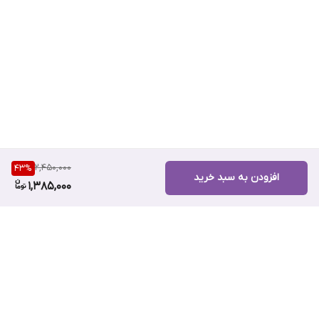
قابل استفاده است.
توصیه شده توسط متخصصان
پوست:
این محصول توسط متخصصان
پوست تست و تایید شده است و از
نظر اثربخشی و ایمنی برای پوست،
مورد اطمینان است.
2,450,000
43
%
افزودن به سبد خرید
نحوه استفاده:
1,385,000
ابتدا پوست خود را با یک شوینده
ملایم بشویید و خشک کنید.
مقدار مناسبی از لوسیون را روی
پوست صورت و گردن خود بمالید.
به آرامی ماساژ دهید تا لوسیون
کاملا جذب شود.