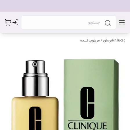
niluorg
/
آبرسان / مرطوب کننده