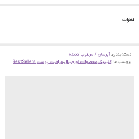
آبرسان دراماتیکالی دیفرنت کلینیک یک
نظرات
لوسیون مرطوب کننده مخصوص
پوست خشک است که با حجم 125 میل
عرضه می‌شود. این محصول به آبرسانی
عمیق پوست کمک کرده و خشکی و
دسته‌بندی
:
آبرسان / مرطوب کننده
زبری آن را برطرف می‌کند.
برچسب‌ها :
کلینیک
،
محصولات اورجینال
،
مراقبت پوست
،
BestSellers
ویژگی‌های آبرسان دراماتیکالی کلینیک:
آبرسانی قوی:
این لوسیون با فرمولاسیون خاص
خود، رطوبت مورد نیاز پوست خشک
را تامین کرده و از تبخیر آب از سطح
پوست جلوگیری می‌کند.
ترمیم و تقویت سد دفاعی پوست:
با استفاده منظم، به تقویت سد