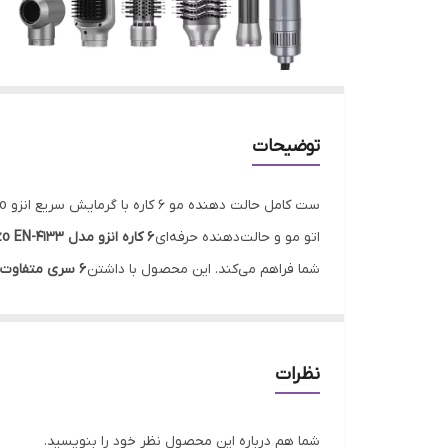
توضیحات
ست کامل حالت‌ دهنده مو ۶ کاره با گرمایش سریع انزو Enzo مدل EN-4133
اتو مو و حالت‌دهنده حرفه‌ای
۶ کاره انزو مدل Enzo EN-4133
شما فراهم می‌کند. این محصول با داشتن
۶ سری متفاوت
نمایید، و تمام این کارها را بدون آسیب جدی به مو انجام
پوشش صفحات و سری‌ها از
سرامیک تورمالین
ساخته شده
سیستم
گرمایش سریع
و
تنظیم دمای چند حالته
نظرات
به شما می‌دهد.
ویژگی‌ها:
شما هم درباره این محصول نظر خود را بنویسید.