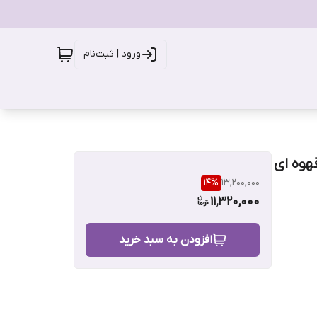
ورود | ثبت‌نام
14
%
13,200,000
11,320,000
افزودن به سبد خرید