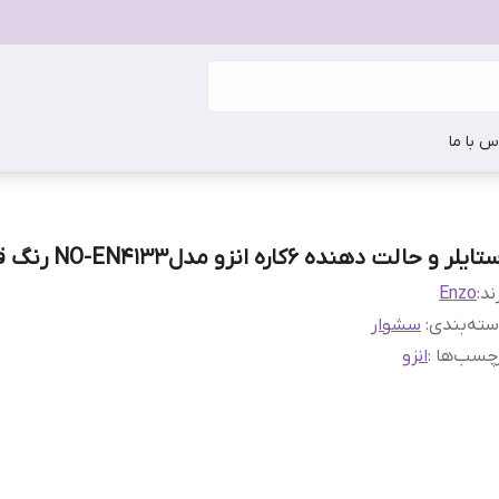
س با ما
ایلر و حالت دهنده ۶کاره انزو مدلNO-EN4133 رنگ قهوه ای
ند:
Enzo
ته‌بندی
:
سشوار
چسب‌ها :
انزو