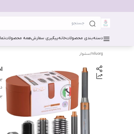
دسته‌بندی محصولات
خانه
پیگیری سفارش
همه محصولات
تما
niluorg
/
سشوار
است
بر
دس
بر