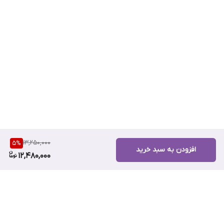
13,250,000
5
%
افزودن به سبد خرید
12,480,000