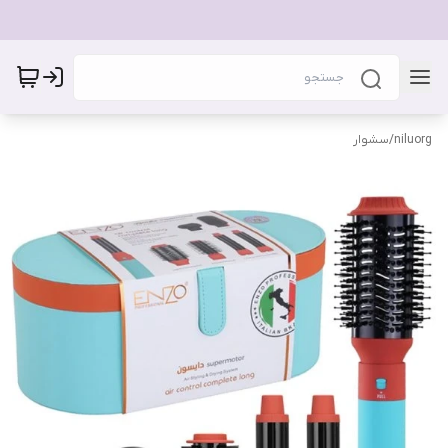
niluorg
/
سشوار