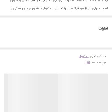
ارگونومیک، قدرت ۱۵۰۰ وات و سری‌های متنوع، تجربه‌ای کامل و بدون
آسیب برای انواع مو فراهم می‌کند. این سشوار با فناوری یون منفی و
ساختار باکیفیت، انتخابی مناسب برای استفاده خانگی و آرایشگاهی است.
سشوار دایسون انزو ایتالیا EN-4133؛ زیبایی، فناوری و سلامت مو در یک
نظرات
دستگاه سشوار دایسون انزو ایتالیا EN-4133 با طراحی خاص و رنگ
صورتی متالیک خود، ترکیبی از ظرافت و کارایی را ارائه می‌دهد. بدنه‌ی
این دستگاه با الهام از طراحی‌های مدرن اروپایی شکل گرفته و با ساختاری
دسته‌بندی
:
سشوار
ارگونومیک و خوش‌دست، استفاده از آن حتی برای زمان‌های طولانی،
برچسب‌ها :
انزو
راحت و بدون خستگی خواهد بود. طراحی سوپرسونیک آن یادآور
مدل‌های لوکس برند دایسون است، اما با قیمتی بسیار مناسب‌تر و در
دسترس‌تر برای مصرف‌کننده‌ی ایرانی. حلقه‌ی آویز، سیم گردان ۳۶۰
درجه‌ای و سبک بودن بدنه، سشوار دایسون انزو ایتالیا EN-4133 را به
انتخابی ایده‌آل برای استفاده شخصی و همچنین حرفه‌ای در سالن‌های
آرایشی تبدیل کرده است. این دستگاه نه‌تنها از نظر ظاهری، بلکه از نظر