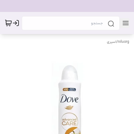
niluorg
/
اسپری