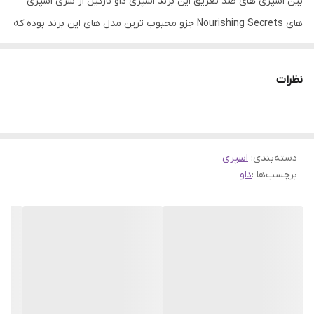
بین اسپری های ضد تعریق این برند اسپری داو نارگیل از سری اسپری
های Nourishing Secrets جزو محبوب ترین مدل های این برند بوده که
به خاطر رایحه هوشمند و دل نشینی که دارد، جزو پرفروش ترین اسپری
های این برند نیز هست !
نظرات
اسپری زنانه داو نارگیل با رایحه هوشمند
اسپری داو نارگیل یک اسپری خوش بو کننده بدن بوده و هم یک ضد
تعریق بسیار قوی است. این اسپری بدن شما را تا 48 ساعت کاملا خشک و
دسته‌بندی
:
اسپری
خوش بو نگه میدارد. از جذاب ترین ویژگی اسپری های داو وجود 1/4 کرم
برچسب‌ها :
داو
مرطوب کننده در آن است !
برعکس تمامی اسپری های بدن که در زمان استفاده بر روی بدن، حس
خشکی به علت تشکیل یک لایه ی پودری بر روی پوست ایجاد می کند،
اسپری نارگیل داو نه تنها پوست بدن شما را خشک نکرده بلکه با استفاده
از کرم موجود در آن، پوست را مرطوب و آبرسانی نیز می کند.
به کمک این ویژگی، نه تنها قدرت دئودرانت ها کاهش پیدا نکرده بلکه با