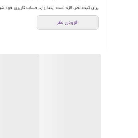
افزایش رطوبت و نرمی پوست
برای ثبت نظر، لازم است ابتدا وارد حساب کاربری خود شو
کاهش التهاب و قرمزی
افزودن نظر
بهبود بافت پوست و افزایش الاستیسیته
محافظت از پوست در برابر آسیب‌های محیطی
حجم: 60 گرم
پوست های حساس و دارای قرمزی
60 گرم