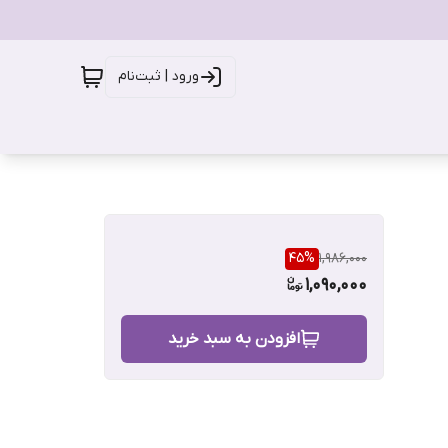
ورود | ثبت‌نام
45
%
1,986,000
1,090,000
افزودن به سبد خرید