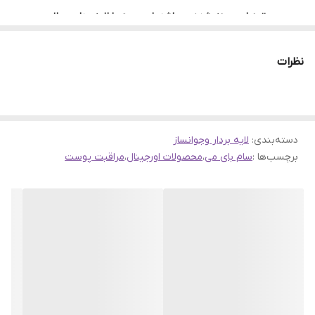
رتینول بهینه شده می‌باشد. این سرم با لایه‌برداری ملایم،
تیرگی و لک‌های پوستی را کاهش داده و به بهبود چین و
نظرات
چروک‌ها کمک می‌کند. همچنین، موجب بازسازی و تقویت
پوست شده و به کنترل ترشح سبوم نیز کمک می‌کند. برخی
منابع می گویند.
دسته‌بندی
:
لایه بردار وجوانساز
ویژگی‌های کلیدی این سرم عبارتند از:
برچسب‌ها :
سام بای می
،
محصولات اورجینال
،
مراقبت پوست
جوانسازی و ضد چروک:
این سرم با تحریک کلاژن‌سازی و الاستین پوست، به کاهش
چین و چروک‌ها و افزایش انعطاف‌پذیری پوست کمک
می‌کند.
لایه‌برداری ملایم:
به طور ملایم سلول‌های مرده پوست را از بین می‌برد و