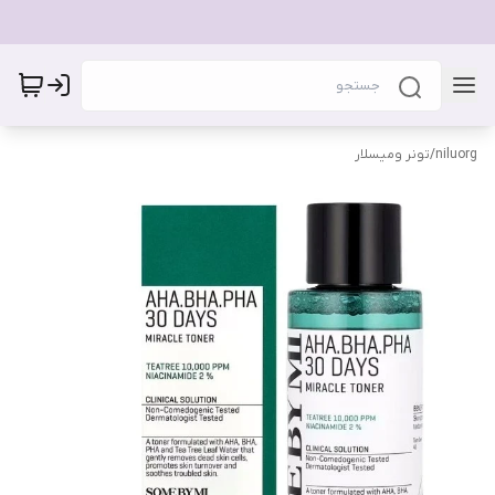
niluorg
/
تونر ومیسلار