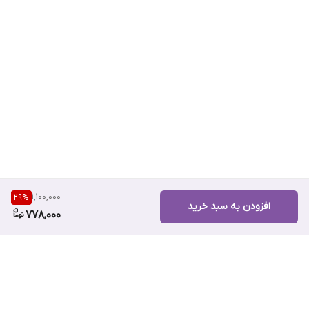
1,100,000
29
%
افزودن به سبد خرید
778,000