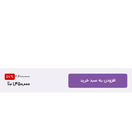
اولین استفاده
درخشان و شاداب‌کننده‌ی پوست خسته و کدر
افزایش استحکام و سفتی پوست با تأثیر ضدافتادگی
کمک به کاهش چروک‌های سطحی و خطوط ریز
دارای طراحی خاص دو بخشی برای پوشش کامل صورت و چانه
آبرسان عمیق با بافت سبک و چسبندگی بالا
مناسب برای قبل از مهمانی یا مناسبت‌های خاص (برای جلوه
فوری پوست)
3,400,000
57
%
افزودن به سبد خرید
1,450,000
قابل استفاده به‌صورت روتین مراقبتی ضدپیری
تست‌شده از نظر درماتولوژی