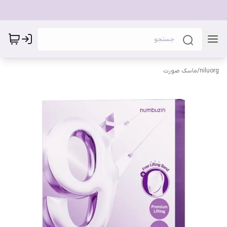
niluorg
/
ماسک صورت