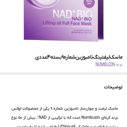
ماسک‌لیفتینگ‌نامبوزین‌شماره9بسته4عددی
برند:
NUMBUZIN
توضیحات
ماسک لیفت و جوان‌ساز نامبوزین شماره ۹ یکی از محصولات لوکس
برند کره‌ای Numbuzin است که با ترکیبی از NAD⁺، بیش از ۵۰ نوع
پپتید و فناوری بیولوژیکی Lifting-sil طراحی شده تا به پوست