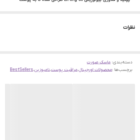
صورت ظاهری سفت‌تر، روشن‌تر و درخشان‌تر بدهد.
این ماسک دو بخشی (بالا و پایین صورت) با پارچه بیولوژیکی خاص
نظرات
و چسبندگی بالا ساخته شده تا مانند یک لیفت طبیعی پوست را بالا
نگه دارد و خطوط را کاهش دهد.
به کمک فرمول قدرتمند خود، این ماسک خاص برای بازسازی انرژی
سلولی، افزایش خاصیت ارتجاعی پوست، کاهش چین‌وچروک‌های ریز
دسته‌بندی
:
ماسک صورت
برچسب‌ها :
محصولات اورجینال
،
مراقبت پوست
،
نامبوزین
،
و بازگرداندن درخشش جوانی به پوست طراحی شده است.
BestSellers