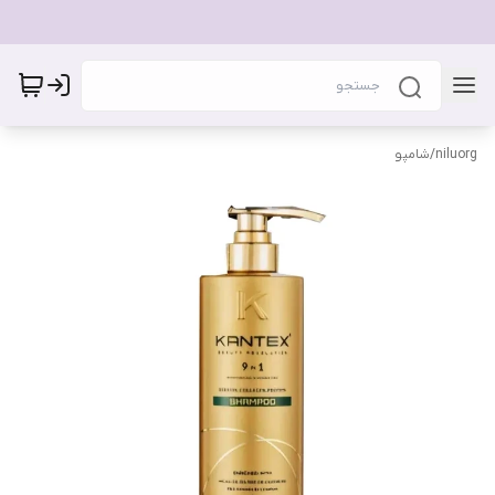
niluorg
/
شامپو