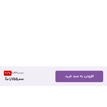
2,430,000
27
%
افزودن به سبد خرید
1,755,000