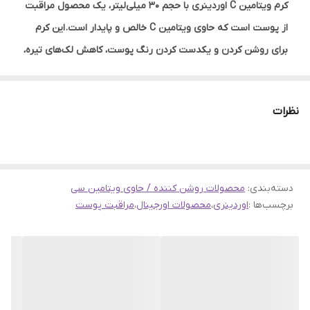
کرم ویتامین C اوردینری با حجم 30 میلی‌لیتر، یک محصول مراقبت
از پوست است که حاوی ویتامین C خالص و پایدار است. این کرم
برای روشن‌ کردن و یکدست کردن رنگ پوست، کاهش لک‌های تیره،
و کاهش علائم پیری مانند چین و چروک طراحی شده
است. همچنین به عنوان یک آنتی‌اکسیدان قوی عمل می‌کند و از
نظرات
پوست در برابر آسیب‌های رادیکال‌های آزاد محافظت می‌نماید.
ویژگی‌های اصلی کرم ویتامین C اوردینری:
روشن‌کننده و ضد لک:
با کاهش تولید ملانین، به روشن‌تر شدن و یکدست شدن رنگ
دسته‌بندی
:
محصولات روشن کننده / حاوی ویتامین سی
برچسب‌ها :
اوردینری
،
پوست کمک می‌کند.
محصولات اورجینال
،
مراقبت پوست
ضد پیری:
با افزایش سنتز کلاژن، به کاهش چین و چروک و علائم پیری
کمک می‌کند.
آنتی‌اکسیدان: