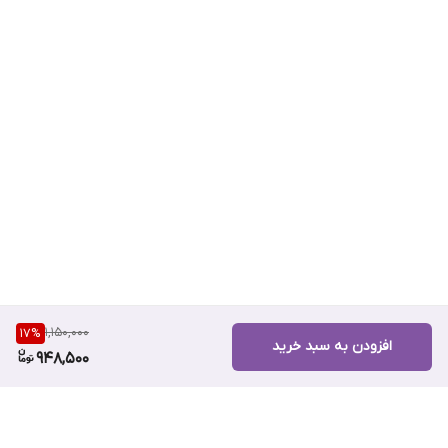
1,150,000
17
%
افزودن به سبد خرید
948,500