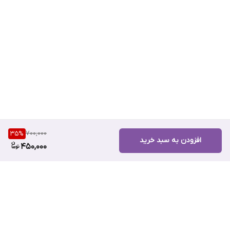
700,000
35
%
افزودن به سبد خرید
450,000