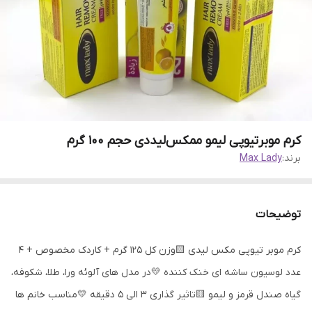
کرم موبرتیوپی لیمو ممکس‌لیددی حجم 100 گرم
برند:
Max Lady
توضیحات
کرم موبر تیوپی مکس لیدی 🟨وزن کل 125 گرم + کاردک مخصوص + 4
عدد لوسیون ساشه ای خنک کننده 💛در مدل های آلوئه ورا، طلا، شکوفه،
گیاه صندل قرمز و لیمو 🟨تاثیر گذاری 3 الی 5 دقیقه 💛مناسب خانم ها