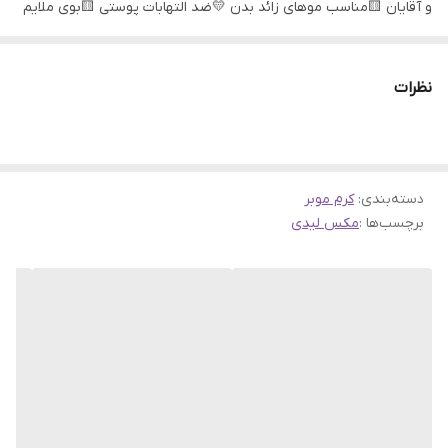
و آقایان 🟨مناسب موهای زائد بدن 💛ضد التهابات پوستی 🟨بوی ملايم
با خاصیت مرطوب کنندگی 💛بدون درد و حساسيت 🟨تضعيف ريشه مو
💛سرعت عمل بالا 🟨ساخت هند 💛اورجینال
نظرات
لطفاً پیش از ثبت سفارش از طریق پیام به غرفه دار از موجودی
محصول مورد نظر اطمینان حاصل نمایید
تجربه مشتری‌های
دسته‌بندی
:
کرم موبر
برچسب‌ها :
مکس لیدی