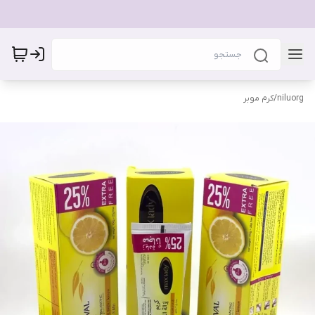
niluorg
/
کرم موبر