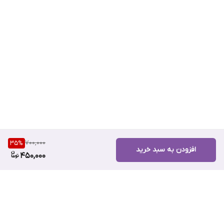
4. پوست را با آب ولرم کاملاً شست‌وشو دهید و خشک کنید.
5. بلافاصله پس از خشک کردن، از لوسیون خنک‌کننده موجود در بسته
روی پوست استفاده کرده و به‌ آرامی ماساژ دهید تا جذب شود.
محتویات بسته:
۱ عدد کرم موبر دائمی FEM – ۱۲۰ گرم
۶ عدد ساشه لوسیون خنک‌کننده و ضد التهاب
کاردک مخصوص برای پاک‌سازی آسان کرم از روی پوست
700,000
35
%
افزودن به سبد خرید
450,000