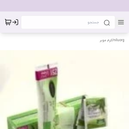
niluorg
/
کرم موبر