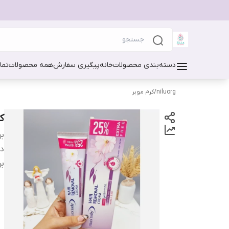
دسته‌بندی محصولات
خانه
پیگیری سفارش
همه محصولات
تما
niluorg
/
کرم موبر
ک
بر
دس
بر