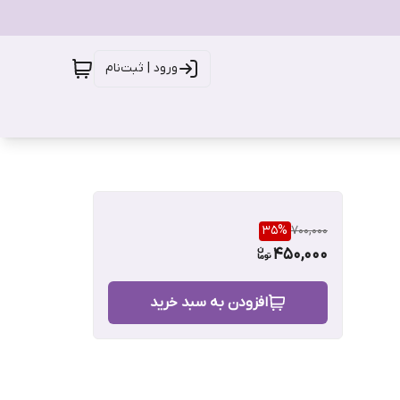
ورود | ثبت‌نام
35
%
700,000
450,000
افزودن به سبد خرید