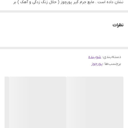
نشان داده است . مایع جرم گیر پورچوز ( حلال زنگ زدگی و آهک ) بر
خلاف جرم گیر های رایج که بوی اسیدی تندی از خود متصاعد می کنند ،
بی بو بوده و در زمان استفاده از آن تاثیرات تنفسی بدی از خود به جا
نظرات
نمی گذارد . به دلیل داشتن اثر منحصر به فرد روی رسوبات آهکی از جرم
گیر پورچوز برای تمیز کردن رسوبات کتری و سماور و شیرآلات می توان
استفاده کرد . درب بطری جرم گیر پورچوز دارای قفل ایمنی کودک است و
دسته‌بندی
:
شوینده
برای باز کردن درب بطری ابتدا روی درب بطری از بالا فشار می دهیم و
برچسب‌ها :
پورچوز
هم زمان با فشار دادن درب را باز می کنیم .
مقدار:
1 کیلو‌گرم