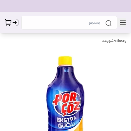
niluorg
/
شوینده