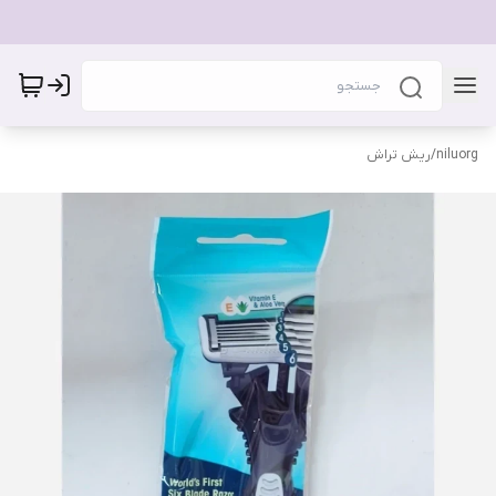
niluorg
/
ریش تراش