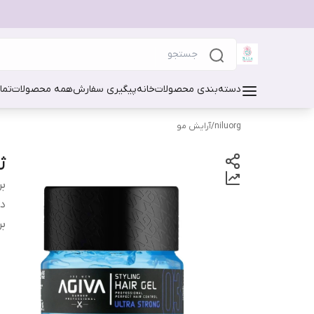
دسته‌بندی محصولات
خانه
پیگیری سفارش
همه محصولات
تما
niluorg
/
آرایش مو
ژل
بر
دس
بر