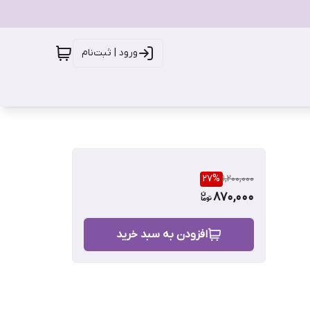
ورود | ثبت‌نام
27
%
1,200,000
870,000
افزودن به سبد خرید